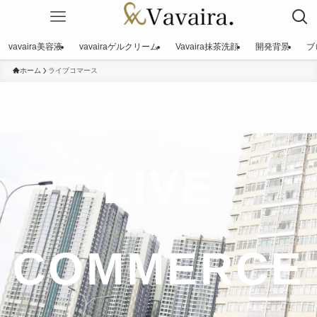
vavaira美容液
vavairaゲルクリーム
Vavaira抹茶洗顔
開発背景
ブ
ホーム
ライブコマース
LIVE
COMMERCE