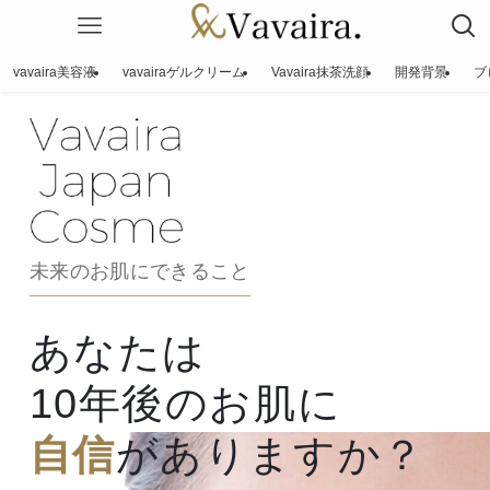
vavaira美容液
vavairaゲルクリーム
Vavaira抹茶洗顔
開発背景
ブ
未来のお肌にできること
あなたは
10年後のお肌に
自信
がありますか？