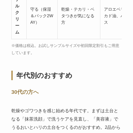
ル
守る（保湿
乾燥・テカリ・ベ
アロエベラ葉エ
ク
＆パック2W
タつきが気になる
カド油、ハトム
リ
AY）
方
ス
ー
ム
※価格は税込。お試しサンプルサイズや初回限定割引もご用意
しています。
年代別のおすすめ
30代の方へ
乾燥やゴワつきを感じ始める年代です。まずは土台と
なる「抹茶洗顔」で洗うケアを見直し、「美容液」で
うるおいとハリの土台をつくるのがおすすめ。2品から