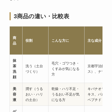
3商品の違い・比較表
商
役割
こんな方に
主な成分
品
抹
毛穴・ゴワつき・
茶
洗う（土台
京都宇治抹茶（
くすみが気になる
洗
づくり）
ス）、ナツダイ
方
顔
美
潤す（うる
乾燥・ハリ不足・
キバナオランダ
容
おい・ハリ
うるおい不足が気
キス、パルミト
液
の土台）
になる方
ペプチド
ゲ