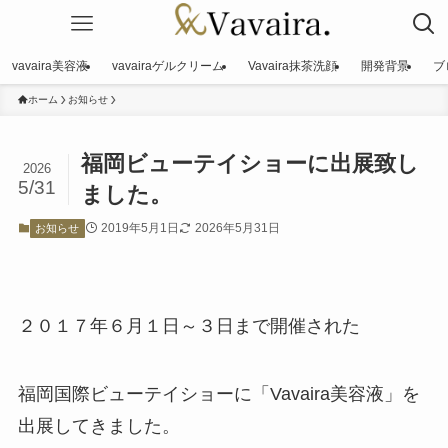
vavaira美容液
vavairaゲルクリーム
Vavaira抹茶洗顔
開発背景
ブ
ホーム
お知らせ
福岡ビューテイショーに出展致し
2026
5/31
ました。
2019年5月1日
2026年5月31日
お知らせ
２０１７年６月１日～３日まで開催された
福岡国際ビューテイショーに「Vavaira美容液」を
出展してきました。