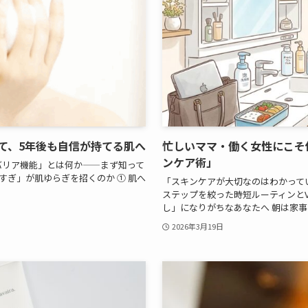
て、5年後も自信が持てる肌へ
忙しいママ・働く女性にこそ
ンケア術」
 「バリア機能」とは何か——まず知って
すぎ」が肌ゆらぎを招くのか ① 肌へ
「スキンケアが大切なのはわかって
ステップを絞った時短ルーティンとVa
し」になりがちなあなたへ 朝は家事と
2026年3月19日