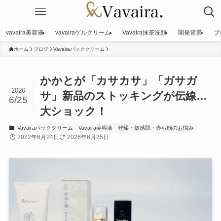
vavaira美容液
vavairaゲルクリーム
Vavaira抹茶洗顔
開発背景
ブ
ホーム
ブログ
Vavairaパッククリーム
かかとが「カサカサ」「ガサガ
2026
サ」新品のストッキングが伝線…
6/25
大ショック！
Vavairaパッククリーム
Vavaira美容液
乾燥・敏感肌・赤ら顔のお悩み
2022年6月24日
2026年6月25日