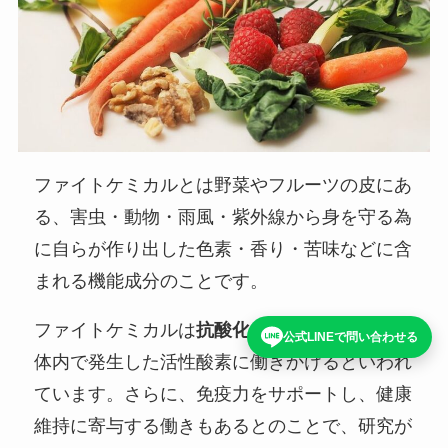
ファイトケミカルとは野菜やフルーツの皮にあ
る、害虫・動物・雨風・紫外線から身を守る為
に自らが作り出した色素・香り・苦味などに含
まれる機能成分のことです。
ファイトケミカルは
抗酸化作用
を持っていて、
公式LINEで問い合わせる
体内で発生した活性酸素に働きかけるといわれ
ています。さらに、免疫力をサポートし、健康
維持に寄与する働きもあるとのことで、研究が