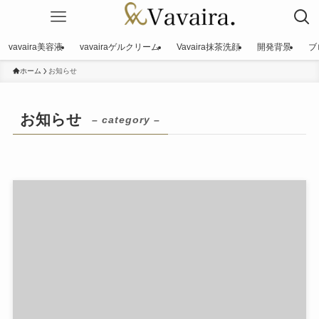
vavaira美容液
vavairaゲルクリーム
Vavaira抹茶洗顔
開発背景
ブ
ホーム
お知らせ
お知らせ
– category –