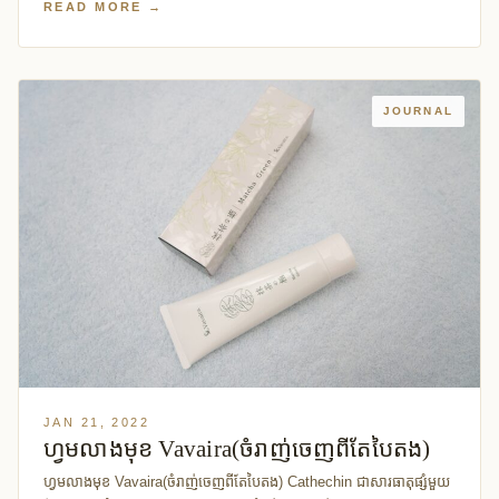
READ MORE →
JOURNAL
JAN 21, 2022
ហ្វមលាងមុខ Vavaira(ចំរាញ់ចេញពីតែបៃតង)
ហ្វមលាងមុខ Vavaira(ចំរាញ់ចេញពីតែបៃតង) Cathechin ជាសារធាតុផ្សំមួយ