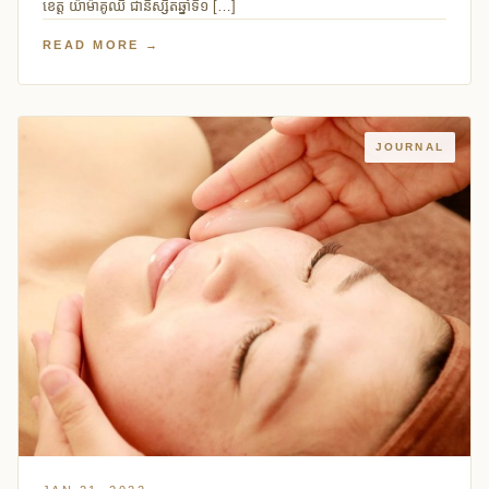
ខេត្ត យ៉ាម៉ាគូឈិ ជានិស្សិតឆ្នាំទី១ […]
READ MORE →
JOURNAL