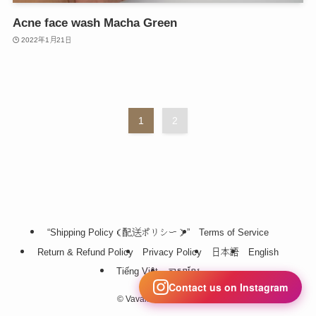
Acne face wash Macha Green
2022年1月21日
1
2
“Shipping Policy（配送ポリシー）”
Terms of Service
Return & Refund Policy
Privacy Policy
日本語
English
Tiếng Việt
ភាសាខ្មែរ
Contact us on Instagram
©
Vavaira Cosmetics.