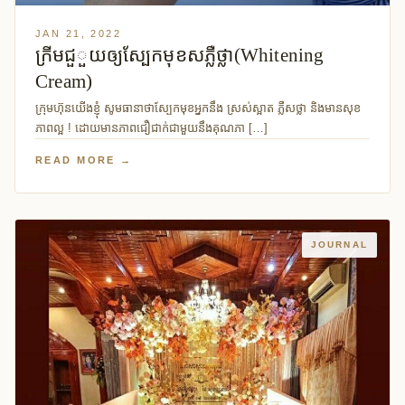
JAN 21, 2022
ក្រីមជួួយឲ្យស្បែកមុខសភ្លឺថ្លា(Whitening
Cream)
ក្រុមហ៊ុនយើងខ្ញុំ សូមធានាថាស្បែកមុខអ្នកនឹង ស្រស់ស្អាត ភ្លឺសថ្លា និងមានសុខ
ភាពល្អ ! ដោយមានភាពជឿជាក់ជាមួយនឹងគុណភា […]
READ MORE →
JOURNAL