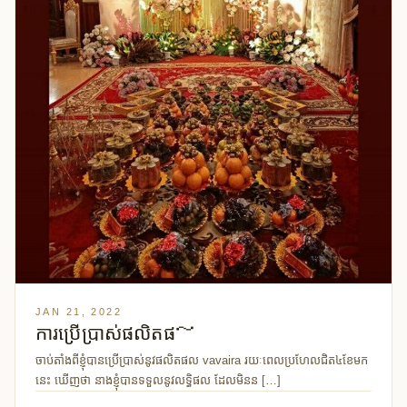
JAN 21, 2022
ការប្រើប្រាស់ផលិតផ～
ចាប់តាំងពីខ្ញំុបានប្រើប្រាស់នូវផលិតផល vavaira រយៈពេលប្រហែលជិត៤ខែមក
នេះ ឃើញថា នាងខ្ញំុបានទទួលនូវលទ្ធិផល ដែលមិនន […]