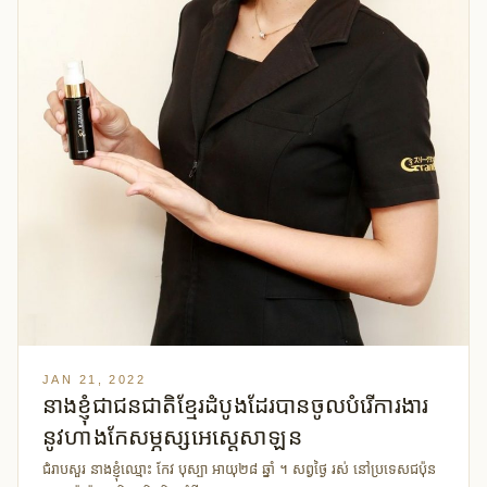
JAN 21, 2022
នាងខ្ញំុជាជនជាតិខ្មែរដំបូងដែរបានចូលបំរើការងារ
នូវហាងកែសម្ភស្សអេស្តេសាឡន
ជំរាបសួរ នាងខ្ញំុឈ្មោះ កែវ បុស្បា អាយុ២៨ ឆ្នាំ ។ សព្វថ្ងៃ រស់ នៅប្រទេសជប៉ុន