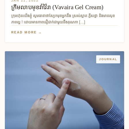
JAN 21, 2022
ក្រីមលាបមុខវ៉ាវ៉ៃរា (Vavaira Gel Cream)
ក្រុមហ៊ុនយើងខ្ញុំ សូមធានាថាស្បែកមុខអ្នកនឹង ស្រស់ស្អាត ភ្លឺសថ្លា និងមានសុខ
ភាពល្អ ! ដោយមានភាពជឿជាក់ជាមួយនឹងគុណភា […]
READ MORE →
JOURNAL