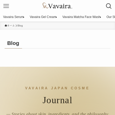
Vavaira Serum
Vavaira Gel Cream
Vavaira Matcha Face Wash
Our S
ホーム
Blog
Blog
VAVAIRA JAPAN COSME
Journal
— Stories about skin, ingredients, and the philosophy