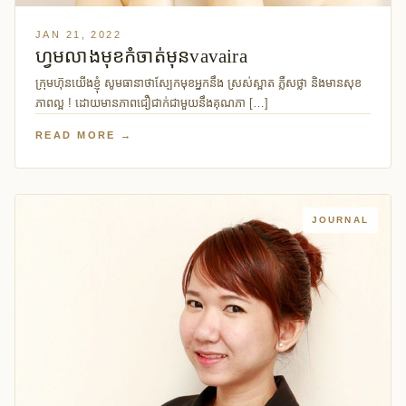
JAN 21, 2022
ហ្វមលាងមុខកំចាត់មុនvavaira
ក្រុមហ៊ុនយើងខ្ញុំ សូមធានាថាស្បែកមុខអ្នកនឹង ស្រស់ស្អាត ភ្លឺសថ្លា និងមានសុខ
ភាពល្អ ! ដោយមានភាពជឿជាក់ជាមួយនឹងគុណភា […]
READ MORE →
JOURNAL