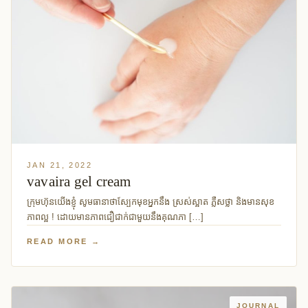
JAN 21, 2022
vavaira gel cream
ក្រុមហ៊ុនយើងខ្ញុំ សូមធានាថាស្បែកមុខអ្នកនឹង ស្រស់ស្អាត ភ្លឺសថ្លា និងមានសុខ
ភាពល្អ ! ដោយមានភាពជឿជាក់ជាមួយនឹងគុណភា […]
READ MORE →
JOURNAL