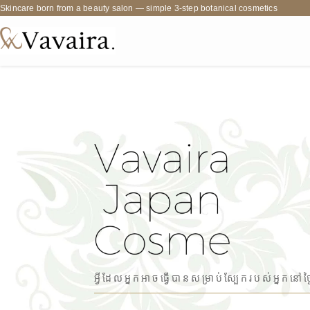
Skincare born from a beauty salon — simple 3-step botanical cosmetics
អ្វីដែលអ្នកអាចធ្វើបានសម្រាប់ស្បែករបស់អ្នកនៅ