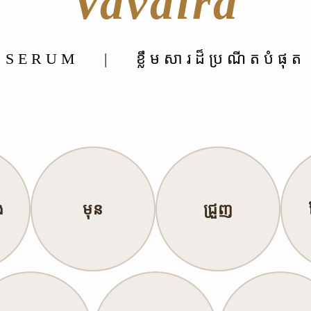
Vavaira
SERUM | ខ្លឹមសារដ៏ប្រណីតបំផុត
ង
មុន
ជ្រួញ