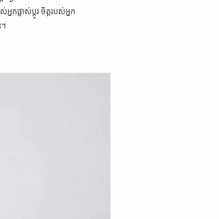
្លាស់ប្តូរ ចិត្តរបស់អ្នក
ះ។