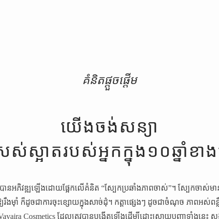
គំនិតផ្តួចផ្តើម
យើងចង់សន្យា
ឺស្រស់ស្អាតរបស់អ្នកក្នុង១០ឆ្នាំខា
វបានអភិវឌ្ឍឡើងដោយផ្អែកលើគំនិត “ស្បែកប្រឆាំងភាពចាស់”។ ស្បែកចាស់ម
ងម៉ាំ ក៏ដូចជាការចុះខ្សោយក្នុងសាច់ដុំ។ កត្តាផ្សេងៗ ដូចជាចំណុច ភាពអស់ពន្
avaira Cosmetics ដែលត្រូវបានបង្កើតឡើងដើម្បីដោះស្រាយបញ្ហាទាំងនេះ សង្