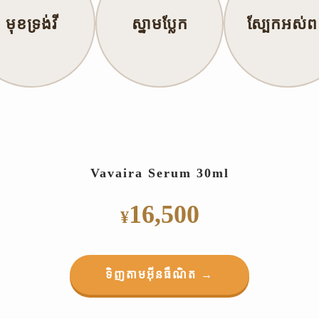
មុខទ្រង់វី
ស្នាមប្លែក
ស្បែកអស់ពន្
Vavaira Serum 30ml
16,500
¥
ទិញតាមអ៊ីនធឺណិត →