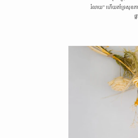
រំលាយ” ហើយគាំទ្រសុខភាពស
ផ