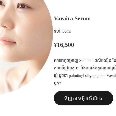
Vavaira Serum
ទំហំ: 30ml
¥16,500
សារធាតុចម្រាញ់ Sennichi ពណ៌លឿង ដែ
ការលើជ្រួញតូចៗ និងបន្ទាត់បង្ហាញអារម
ផ្សំ ដូចជា palmitoyl oligopeptide Vava
អ្នក។
ទិញតាមអ៊ីនធឺណិត