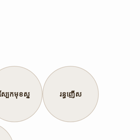
ស្បែកមុខស្ន
រន្ធញើស