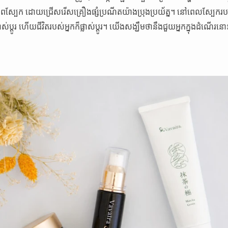
្បែក ដោយជ្រើសរើសគ្រឿងផ្សំប្រណីតយ៉ាងប្រុងប្រយ័ត្ន។ នៅពេលស្បែករបស់អ្នកផ
្លាស់ប្តូរ ហើយជីវិតរបស់អ្នកក៏ផ្លាស់ប្តូរ។ យើងសង្ឃឹមថានឹងជួយអ្នកក្នុងដំណើរនោ