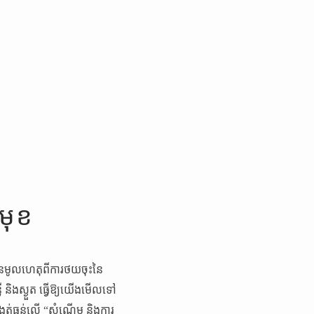
ងមុខ
ានមូលហេតុពីការថយចុះនៃ
លឺ និងស្ងួត ធ្វើឱ្យយើងមើលទៅ
កត់ធ្ងន់លើ “សំណើម និងការ