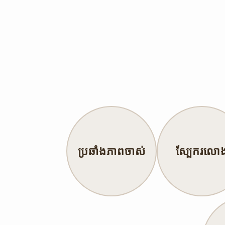
ប្រឆាំងភាពចាស់
ស្បែករលោ