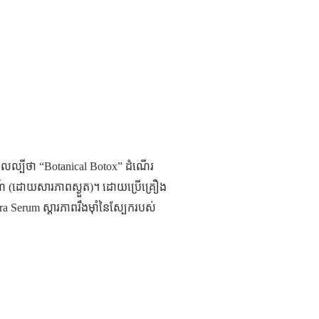
លល្បីថា “Botanical Botox” ដំណើរ
្មណ៍ (ដោយសារភាពស្ងួត)។ ដោយប្រើគ្រឿង
ira Serum ស្ដារភាពរឹងម៉ាំនៃស្បែករបស់