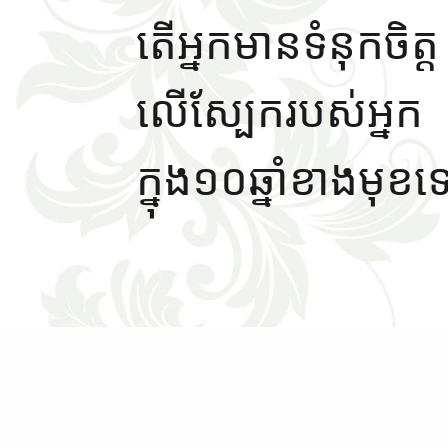
តើអ្នកមានទំនុកចិត្ត
លើស្បែករបស់អ្នក
ក្នុង១០ឆ្នាំខាងមុខទ