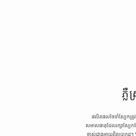
ភ្ល
ផលិតផលថែទាំស្បែកត្រូ
សមាសធាតុដែលរក្សាស្បែកឱ្យរឹ
ចាស់ជាងអាយុពិតប្រាកដ។ V