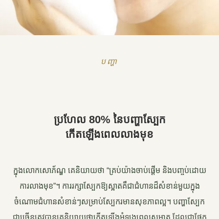
បញ្ហា
ប្រហែល 80% នៃបញ្ហាស្បែក
កើតឡើងពេលលាងមុខ
ក្នុងលោកសោភ័ណ្ឌ គេនិយាយថា “គ្រប់យ៉ាងចាប់ផ្តើម និងបញ្ចប់ដោយ
ការលាងមុខ”។ ការរក្សាស្បែកឱ្យស្អាតគឺជាជំហានដ៏សំខាន់មួយក្នុង
ចំណោមជំហានសំខាន់ៗសម្រាប់ស្បែករមានសុខភាពល្អ។ បញ្ហាស្បែក
ជាច្រើនត្រូវបានគេនិយាយថាកើតឡើងអំឡុងពេលសម្អាត ដែលជាផ្នែក