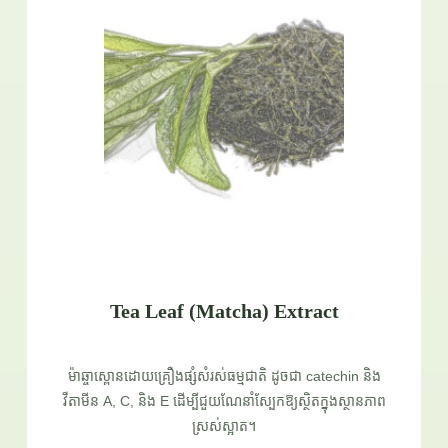
Tea Leaf (Matcha) Extract
ម៉ាឆ្ចាស្ពោនដោយគ្រឿងផ្សំសំរស់ធម្មជាតិ ដូចជា catechin និង
វីតាមីន A, C, និង E ដើម្បីជួយណែនាំស្បែកឱ្យស្ថិតក្នុងស្ថានភាព
ស្រស់ស្អាត។