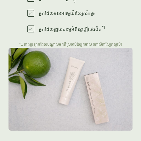
អ្នកដែលមានអារម្មណ៍ស្បែករំកម្រ
*1
អ្នកដែលព្រួយបារម្ភអំពីរន្ធញើសងងឹត
*1 ភាពប្រឡាក់ដែលបណ្តាលមកពីស្រទាប់ស្បែកចាស់ (កោសិកាស្បែកស្លាប់)