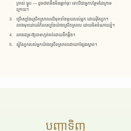
ក្រាស់ ម្ដូប — ដូចជាវានឹងមិនធ្លាក់ចុះ ទោះបីជាអ្នកបន្ថែមដៃក្រោម
ក្រោយ។
ប្រើស្ប៉ោងស្រើតស្រាលលើមុខទាំងមូលរបស់អ្នក ដោយរុំស្បែក។
លាងមុខដោយរំកិលស្ប៉ោងយ៉ាងស្រើតស្រាល ដោយមិនចំណាយភ្នំ។
លាងជម្រះឱ្យបានហ្មត់ចត់ដោយទឹកឆ្ពឹង។
ស្ដុំស្បែករបស់អ្នកយ៉ាងស្រើតស្រាលដោយកន្សែងស្អាត។
បញ្ជាទិញ