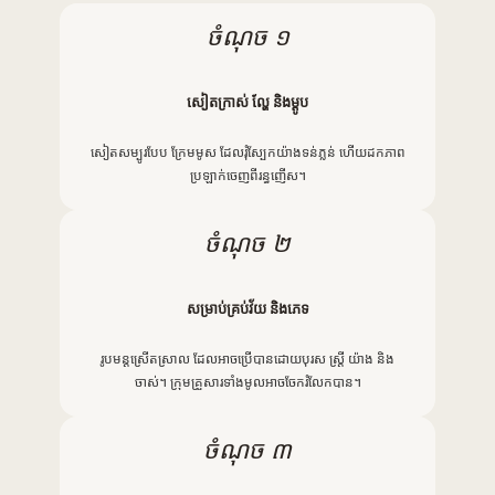
ចំណុច ១
សៀតក្រាស់ ល្ហែ ​និងម្ដូប
សៀតសម្បូរបែប ក្រែមមូស ដែលរុំស្បែកយ៉ាងទន់ភ្លន់ ហើយដកភាព
ប្រឡាក់ចេញពីរន្ធញើស។
ចំណុច ២
សម្រាប់គ្រប់វ័យ និងភេទ
រូបមន្តស្រើតស្រាល ដែលអាចប្រើបានដោយបុរស ស្ត្រី យ៉ាង ​និង
ចាស់។ ក្រុមគ្រួសារទាំងមូលអាចចែករំលែកបាន។
ចំណុច ៣