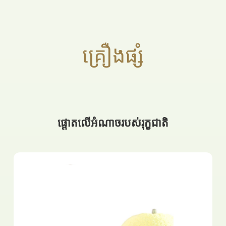
គ្រឿងផ្សំ
ផ្តោតលើអំណាចរបស់រុក្ខជាតិ