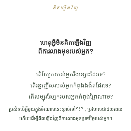
គិតឡើងវិញ
ហេតុអ្វីមិនគិតឡើងវិញ
ពីការលាងមុខរបស់អ្នក?
តើស្បែករបស់អ្នករឹងខ្សោះដែរទេ?
តើរន្ធញើសរបស់អ្នកកំពុងងងឹតដែរទេ?
តើសម្បុរស្បែករបស់អ្នកកំពុងព្រៃ​ណាម?
ប្រសិនបើអ្វីមួយក្នុងចំណោមនេះស្តាប់ទៅ익익, ប្រហែលជាដល់ពេល
ហើយដើម្បីគិតឡើងវិញពីការលាងមុខប្រចាំថ្ងៃរបស់អ្នក។