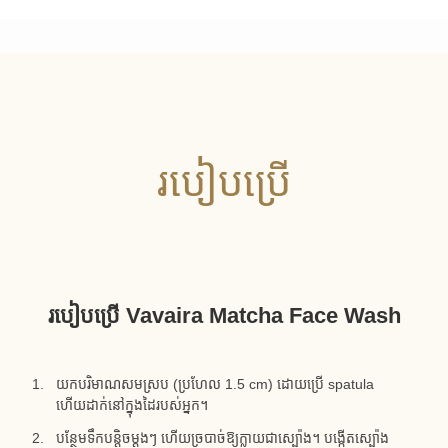
របៀបប្រើ
របៀបប្រើ Vavaira Matcha Face Wash
យកបរិមាណសមស្រប (ប្រហែល 1.5 cm) ដោយប្រើ spatula
ហើយដាក់នៅក្នុងដៃរបស់អ្នក។
បន្ថែមទឹកបន្តិចម្តងៗ ហើយច្របាច់ឱ្យក្លាយជាស្ប៉ោង។ បង្កើតស្ប៉ោង