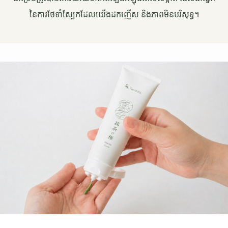
នៃការថែទាំស្បែកដែលយើងដកញើស និងភាពមិនបរិសុទ្ធ។