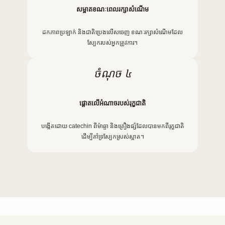
សម្អាតខណៈពេលរក្សាសំណើម
ដកភាពប្រឡាក់ និងជាតិប្រេងលើសចេញ ខណៈរក្សាសំណើមដែល
ស្បែករបស់អ្នកត្រូវការ។
ចំណុច ៤
ផ្តោតលើអំណាចរបស់រុក្ខជាតិ
បង្កើតដោយ catechin ពីម៉ាឆ្ចា និងគ្រឿងផ្សំដែលបានមកពីរុក្ខជាតិ
ដើម្បីគាំទ្រស្បែកស្រស់ស្អាត។