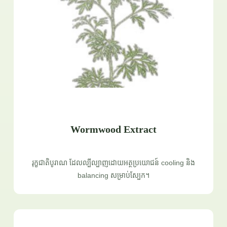
Wormwood Extract
រុក្ខជាតិបូរាណ ដែលល្បីល្បាញដោយអត្ថប្រយោជន៍ cooling និង
balancing សម្រាប់ស្បែក។