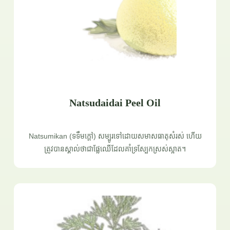
Natsudaidai Peel Oil
Natsumikan (ទទឹមក្តៅ) សម្បូរទៅដោយសមាសធាតុសំរស់ ហើយ
ត្រូវបានស្គាល់ថាជាផ្លែឈើដែលគាំទ្រស្បែកស្រស់ស្អាត។