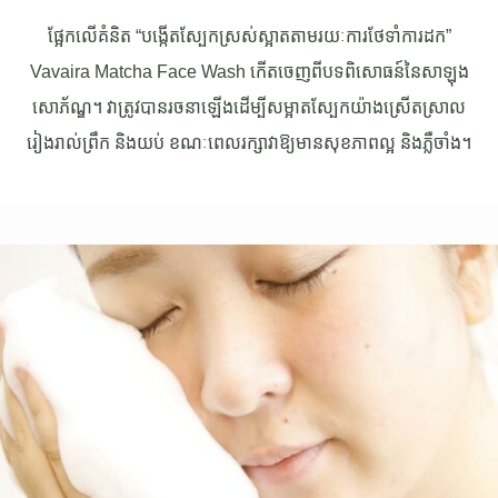
ផ្អែកលើគំនិត “បង្កើតស្បែកស្រស់ស្អាតតាមរយៈការថែទាំការដក”
Vavaira Matcha Face Wash កើតចេញពីបទពិសោធន៍នៃសាឡុង
សោភ័ណ្ឌ។ វាត្រូវបានរចនាឡើងដើម្បីសម្អាតស្បែកយ៉ាងស្រើតស្រាល
រៀងរាល់ព្រឹក និងយប់ ខណៈពេលរក្សាវាឱ្យមានសុខភាពល្អ និងភ្លឺចាំង។