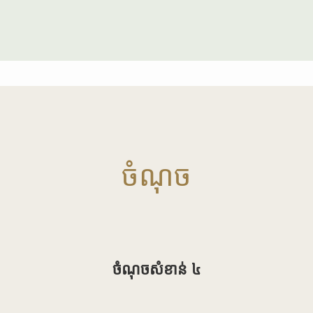
ចំណុច
ចំណុចសំខាន់ ៤