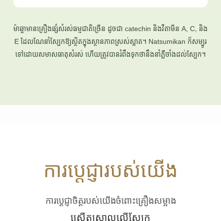
ម៉ាឆ្ចាមានគ្រឿងផ្សំសំរស់ធម្មជាតិច្រើន ដូចជា catechin និងវីតាមីន A, C, និង
E ដែលណែនាំស្បែកឱ្យស្ថិតក្នុងស្ថានភាពស្រស់ស្អាត។ Natsumikan ក៏សម្បូរ
ទៅដោយសមាសធាតុសំរស់ ហើយត្រូវបានរំពឹងទុកថានឹងនាំភ្លឺចាំងដល់ស្បែក។
ការប្តេជ្ញារបស់យើង
ការប្តេជ្ញាចិត្តរបស់យើងចំពោះគ្រឿងសម្អាង
ស្រើតស្រាលលើស្បែក