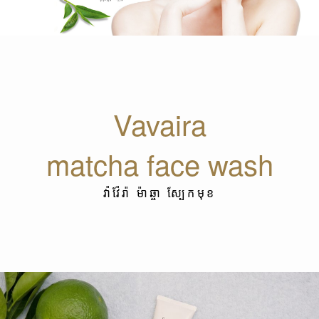
Vavaira
matcha face wash
វ៉ាវ៉ែរ៉ា ម៉ាឆ្ចា ស្បែកមុខ