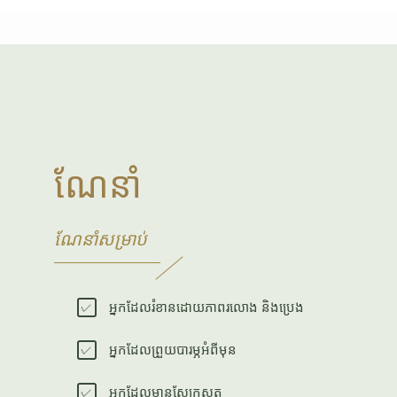
ណែនាំ
ណែនាំសម្រាប់
អ្នកដែលរំខានដោយភាពរលោង និងប្រេង
អ្នកដែលព្រួយបារម្ភអំពីមុន
អ្នកដែលមានស្បែកស្ងួត