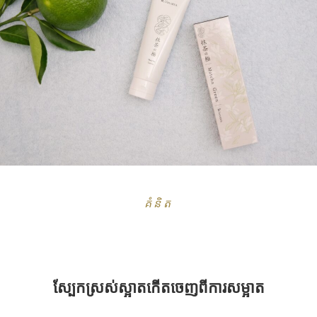
គំនិត
ស្បែកស្រស់ស្អាតកើតចេញពីការសម្អាត