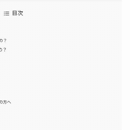
目次
の？
の？
の方へ