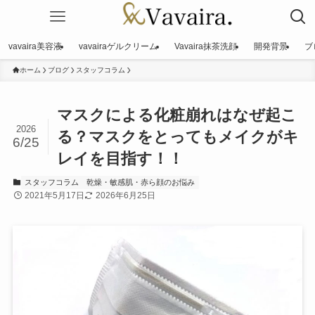
vavaira美容液
vavairaゲルクリーム
Vavaira抹茶洗顔
開発背景
ブ
ホーム
ブログ
スタッフコラム
マスクによる化粧崩れはなぜ起こ
2026
る？マスクをとってもメイクがキ
6/25
レイを目指す！！
スタッフコラム
乾燥・敏感肌・赤ら顔のお悩み
2021年5月17日
2026年6月25日