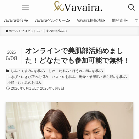
vavaira美容液
vavairaゲルクリーム
Vavaira抹茶洗顔
開発背景
ブ
ホーム
ブログ
しみ・くすみのお悩み
オンラインで美肌部活始めまし
2026
6/08
た！どなたでも参加可能で無料！
しみ・くすみのお悩み
しわ・たるみ・ほうれい線のお悩み
にきび・にきび跡のお悩み
バストのお悩み
乾燥・敏感肌・赤ら顔のお悩み
小顔・むくみのお悩み
2026年6月1日
2026年6月8日