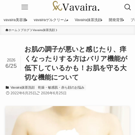
vavaira美容液
vavairaゲルクリーム
Vavaira抹茶洗顔
開発背景
ブ
ホーム
ブログ
Vavaira抹茶洗顔
お肌の調子が悪いと感じたり、痒
くなったりする方はバリア機能が
2026
6/25
低下しているかも！お肌を守る大
切な機能について
Vavaira抹茶洗顔
乾燥・敏感肌・赤ら顔のお悩み
2022年6月25日
2026年6月25日