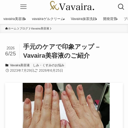
vavaira美容液
vavairaゲルクリーム
Vavaira抹茶洗顔
開発背景
ブ
ホーム
ブログ
Vavaira美容液
手元のケアで印象アップ –
2026
6/25
Vavaira美容液のご紹介
Vavaira美容液
しみ・くすみのお悩み
2023年7月29日
2026年6月25日