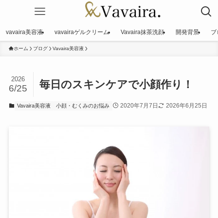
vavaira美容液
vavairaゲルクリーム
Vavaira抹茶洗顔
開発背景
ブ
ホーム
ブログ
Vavaira美容液
2026
毎日のスキンケアで小顔作り！
6/25
2020年7月7日
2026年6月25日
Vavaira美容液
小顔・むくみのお悩み