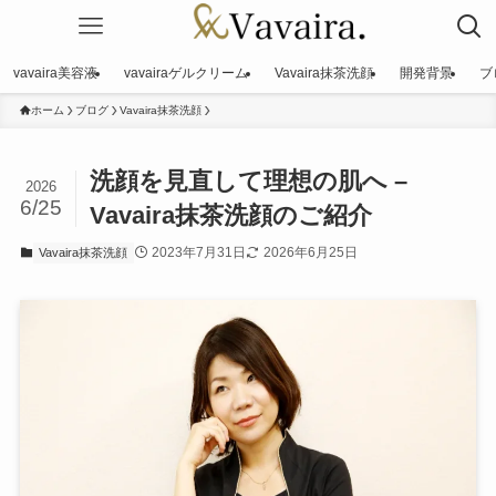
vavaira美容液
vavairaゲルクリーム
Vavaira抹茶洗顔
開発背景
ブ
ホーム
ブログ
Vavaira抹茶洗顔
洗顔を見直して理想の肌へ –
2026
6/25
Vavaira抹茶洗顔のご紹介
2023年7月31日
2026年6月25日
Vavaira抹茶洗顔