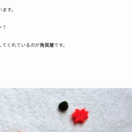
います。
か？
してくれているのが
角質層
です。