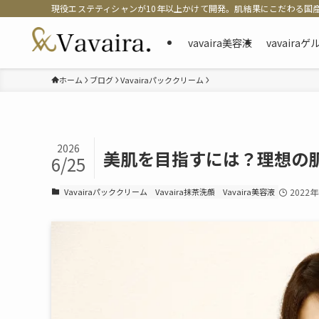
現役エステティシャンが10年以上かけて開発。肌結果にこだわる国
vavaira美容液
vavaira
ホーム
ブログ
Vavairaパッククリーム
2026
美肌を目指すには？理想の
6/25
Vavairaパッククリーム
Vavaira抹茶洗顔
Vavaira美容液
2022