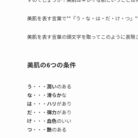
美肌を表す言葉で**『う・な・は・だ・け・つ』
美肌を表す言葉の頭文字を取ってこのように表現
美肌の6つの条件
う
・・・
潤い
のある
な
・・・
滑らか
な
は
・・・
ハリ
があり
だ
・・・
弾力
があり
け
・・・
血色
のいい
つ
・・・
艶
のある